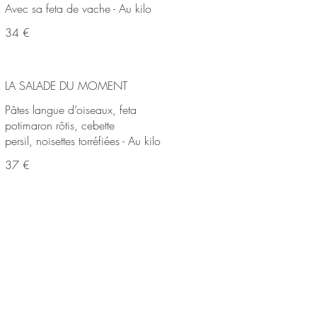
Avec sa feta de vache - Au kilo
34 €
LA SALADE DU MOMENT
Pâtes langue d’oiseaux, feta
potimaron rôtis, cebette
persil, noisettes torréfiées - Au kilo
37 €