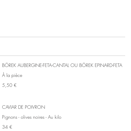
BÖREK AUBERGINE-FETA-CANTAL OU BÖREK EPINARD-FETA
À la pièce
5,50 €
CAVIAR DE POIVRON
Pignons - olives noires - Au kilo
34 €